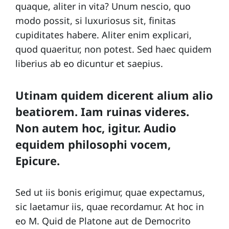
quaque, aliter in vita? Unum nescio, quo
i
modo possit, si luxuriosus sit, finitas
p
cupiditates habere. Aliter enim explicari,
e
quod quaeritur, non potest. Sed haec quidem
liberius ab eo dicuntur et saepius.
Utinam quidem dicerent alium alio
beatiorem. Iam ruinas videres.
Non autem hoc, igitur. Audio
equidem philosophi vocem,
Epicure.
Sed ut iis bonis erigimur, quae expectamus,
sic laetamur iis, quae recordamur. At hoc in
eo M. Quid de Platone aut de Democrito