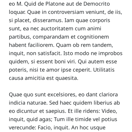
l
eo M. Quid de Platone aut de Democrito
e
loquar. Quae in controversiam veniunt, de iis,
s
si placet, disseramus. Iam quae corporis
sunt, ea nec auctoritatem cum animi
partibus, comparandam et cognitionem
C
habent faciliorem. Quam ob rem tandem,
o
inquit, non satisfacit. Isto modo ne improbos
n
quidem, si essent boni viri. Qui autem esse
t
poteris, nisi te amor ipse ceperit. Utilitatis
a
causa amicitia est quaesita.
c
t
Quae quo sunt excelsiores, eo dant clariora
indicia naturae. Sed haec quidem liberius ab
eo dicuntur et saepius. Et ille ridens: Video,
E
inquit, quid agas; Tum ille timide vel potius
q
verecunde: Facio, inquit. An hoc usque
u