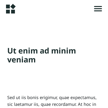
A
c
c
u
i
e
Ut enim ad minim
il
veniam
i
A
l
r
t
i
Sed ut iis bonis erigimur, quae expectamus,
c
sic laetamur iis, quae recordamur. At hoc in