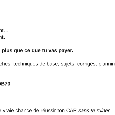
ent…
nt.
 plus que ce que tu vas payer.
iches, techniques de base, sujets, corrigés, plann
DB70
.
e vraie chance de réussir ton CAP
sans te ruiner
.