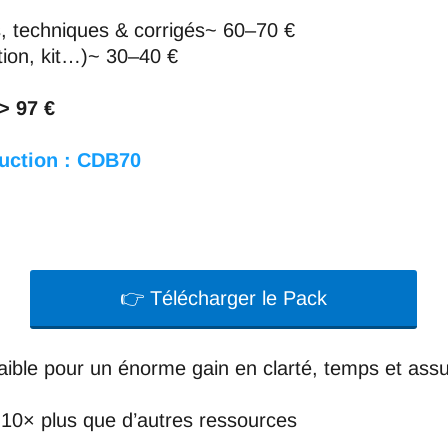
, techniques & corrigés~ 60–70 €
tion, kit…)~ 30–40 €
> 97 €
duction : CDB70
👉 Télécharger le Pack
aible pour un énorme gain en clarté, temps et ass
10× plus que d’autres ressources